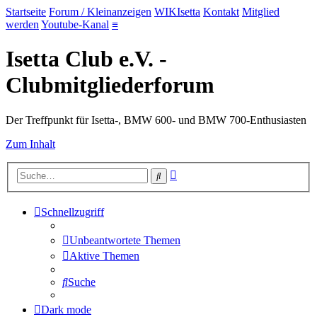
Startseite
Forum / Kleinanzeigen
WIKIsetta
Kontakt
Mitglied
werden
Youtube-Kanal
≡
Isetta Club e.V. -
Clubmitgliederforum
Der Treffpunkt für Isetta-, BMW 600- und BMW 700-Enthusiasten
Zum Inhalt
Erweiterte
Suche
Suche
Schnellzugriff
Unbeantwortete Themen
Aktive Themen
Suche
Dark mode