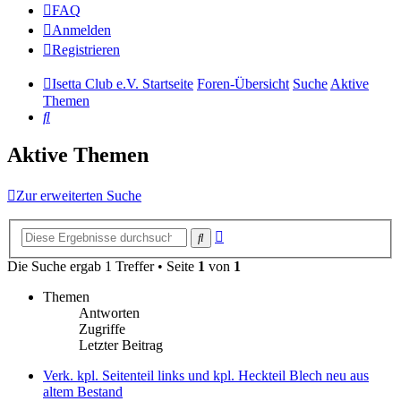
FAQ
Anmelden
Registrieren
Isetta Club e.V. Startseite
Foren-Übersicht
Suche
Aktive
Themen
Suche
Aktive Themen
Zur erweiterten Suche
Erweiterte
Suche
Suche
Die Suche ergab 1 Treffer • Seite
1
von
1
Themen
Antworten
Zugriffe
Letzter Beitrag
Verk. kpl. Seitenteil links und kpl. Heckteil Blech neu aus
altem Bestand