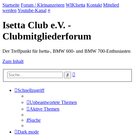
Startseite
Forum / Kleinanzeigen
WIKIsetta
Kontakt
Mitglied
werden
Youtube-Kanal
≡
Isetta Club e.V. -
Clubmitgliederforum
Der Treffpunkt für Isetta-, BMW 600- und BMW 700-Enthusiasten
Zum Inhalt
Erweiterte
Suche
Suche
Schnellzugriff
Unbeantwortete Themen
Aktive Themen
Suche
Dark mode