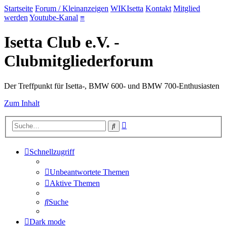
Startseite
Forum / Kleinanzeigen
WIKIsetta
Kontakt
Mitglied
werden
Youtube-Kanal
≡
Isetta Club e.V. -
Clubmitgliederforum
Der Treffpunkt für Isetta-, BMW 600- und BMW 700-Enthusiasten
Zum Inhalt
Erweiterte
Suche
Suche
Schnellzugriff
Unbeantwortete Themen
Aktive Themen
Suche
Dark mode