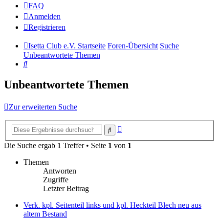
FAQ
Anmelden
Registrieren
Isetta Club e.V. Startseite
Foren-Übersicht
Suche
Unbeantwortete Themen
Suche
Unbeantwortete Themen
Zur erweiterten Suche
Erweiterte
Suche
Suche
Die Suche ergab 1 Treffer • Seite
1
von
1
Themen
Antworten
Zugriffe
Letzter Beitrag
Verk. kpl. Seitenteil links und kpl. Heckteil Blech neu aus
altem Bestand