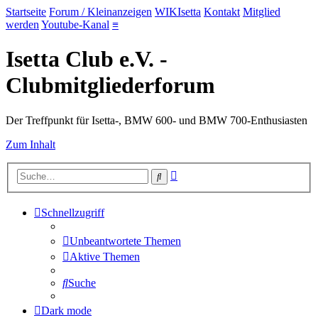
Startseite
Forum / Kleinanzeigen
WIKIsetta
Kontakt
Mitglied
werden
Youtube-Kanal
≡
Isetta Club e.V. -
Clubmitgliederforum
Der Treffpunkt für Isetta-, BMW 600- und BMW 700-Enthusiasten
Zum Inhalt
Erweiterte
Suche
Suche
Schnellzugriff
Unbeantwortete Themen
Aktive Themen
Suche
Dark mode