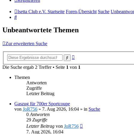
Registrieren
Isetta Club e.V. Startseite
Foren-Übersicht
Suche
Unbeantwor
Suche
Unbeantwortete Themen
Zur erweiterten Suche
Erweiterte
Suche
Suche
Die Suche ergab 2 Treffer • Seite
1
von
1
Themen
Antworten
Zugriffe
Letzter Beitrag
Gaszug für 700er Sportcoupe
von
JoR756
»
7. Aug 2026, 16:04
» in
Suche
0
Antworten
29
Zugriffe
Letzter Beitrag
von
JoR756
7. Aug 2026, 16:04