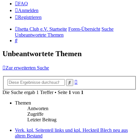
FAQ
Anmelden
Registrieren
Isetta Club e.V. Startseite
Foren-Übersicht
Suche
Unbeantwortete Themen
Suche
Unbeantwortete Themen
Zur erweiterten Suche
Erweiterte
Suche
Suche
Die Suche ergab 1 Treffer • Seite
1
von
1
Themen
Antworten
Zugriffe
Letzter Beitrag
Verk. kpl. Seitenteil links und kpl. Heckteil Blech neu aus
altem Bestand