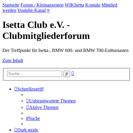
Startseite
Forum / Kleinanzeigen
WIKIsetta
Kontakt
Mitglied
werden
Youtube-Kanal
≡
Isetta Club e.V. -
Clubmitgliederforum
Der Treffpunkt für Isetta-, BMW 600- und BMW 700-Enthusiasten
Zum Inhalt
Erweiterte
Suche
Suche
Schnellzugriff
Unbeantwortete Themen
Aktive Themen
Suche
Dark mode