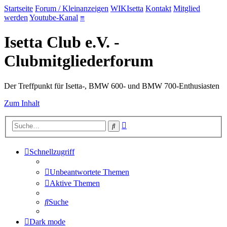
Startseite
Forum / Kleinanzeigen
WIKIsetta
Kontakt
Mitglied
werden
Youtube-Kanal
≡
Isetta Club e.V. -
Clubmitgliederforum
Der Treffpunkt für Isetta-, BMW 600- und BMW 700-Enthusiasten
Zum Inhalt
Erweiterte
Suche
Suche
Schnellzugriff
Unbeantwortete Themen
Aktive Themen
Suche
Dark mode