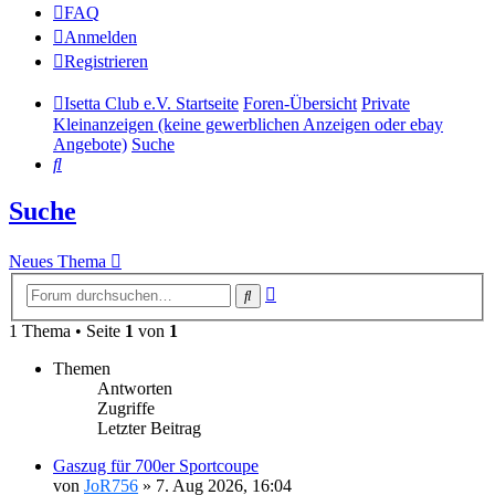
FAQ
Anmelden
Registrieren
Isetta Club e.V. Startseite
Foren-Übersicht
Private
Kleinanzeigen (keine gewerblichen Anzeigen oder ebay
Angebote)
Suche
Suche
Suche
Neues Thema
Erweiterte
Suche
Suche
1 Thema • Seite
1
von
1
Themen
Antworten
Zugriffe
Letzter Beitrag
Gaszug für 700er Sportcoupe
von
JoR756
»
7. Aug 2026, 16:04