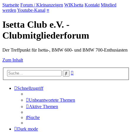
Startseite
Forum / Kleinanzeigen
WIKIsetta
Kontakt
Mitglied
werden
Youtube-Kanal
≡
Isetta Club e.V. -
Clubmitgliederforum
Der Treffpunkt für Isetta-, BMW 600- und BMW 700-Enthusiasten
Zum Inhalt
Erweiterte
Suche
Suche
Schnellzugriff
Unbeantwortete Themen
Aktive Themen
Suche
Dark mode