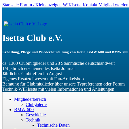
Startseite
Forum / Kleinanzeigen
WIKIsetta
Kontakt
Mitglied werden
Isetta Club e.V.
Erhaltung, Pflege und Wiederherstellung von Isetta, BMW 600 und BMW 700
ca. 1300 Club­mit­glieder und 28 Stamm­tische deutsch­landweit
1/4-jährlich ers­chein­endes Isetta Journal
Jährliches Club­treffen im August
Eigenes Ersatz­teil­wesen mit Fan-­Artikel­shop
Beratung für Club­mit­glieder über unsere Typ­ref­erenten oder Forum
Technik-WIKIsetta mit vielen In­for­mationen und Anleitungen
Mitgliederbereich
Clubgalerie
BMW 600
Geschichte
Technik
Technische Daten