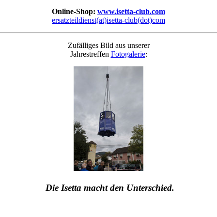
Online-Shop:
www.isetta-club.com
ersatzteildienst(at)isetta-club(dot)com
Zufälliges Bild aus unserer
Jahrestreffen
Fotogalerie
:
Die Isetta macht den Unterschied.